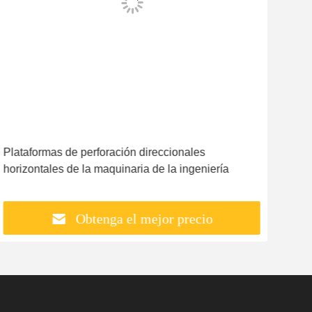
Plataformas de perforación direccionales
Plat
horizontales de la maquinaria de la ingeniería
hori
Obtenga el mejor precio