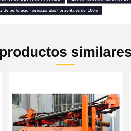
s de perforación direccionales horizontales del 180m
productos similare