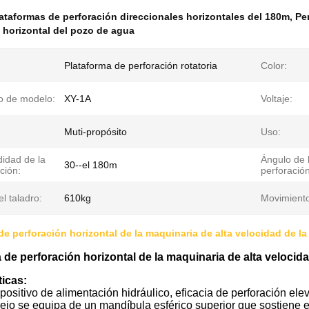
ataformas de perforación direccionales horizontales del 180m
,
Pe
 horizontal del pozo de agua
Plataforma de perforación rotatoria
Color:
 de modelo:
XY-1A
Voltaje:
Muti-propósito
Uso:
didad de la
Ángulo de 
30--el 180m
ción:
perforación
l taladro:
610kg
Movimiento
de perforación horizontal de la maquinaria de alta velocidad de la
 de perforación horizontal de la maquinaria de alta velocida
ticas:
spositivo de alimentación hidráulico, eficacia de perforación ele
rejo se equipa de un mandíbula esférico superior que sostiene