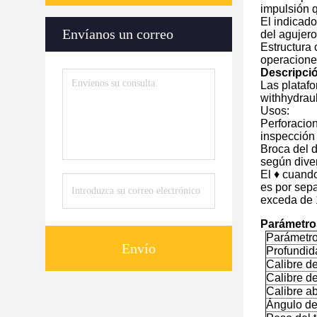
impulsión q
El indicado
Envíanos un correo
del agujero
Estructura 
operaciones
Descripci
Las platafo
withhydraul
Usos:
Perforacion
inspección 
Broca del d
según diver
El ♦ cuand
es por sep
exceda de 
Parámetros
Parámetro
Envío
Profundid
Calibre de
Calibre d
Calibre a
Ángulo de