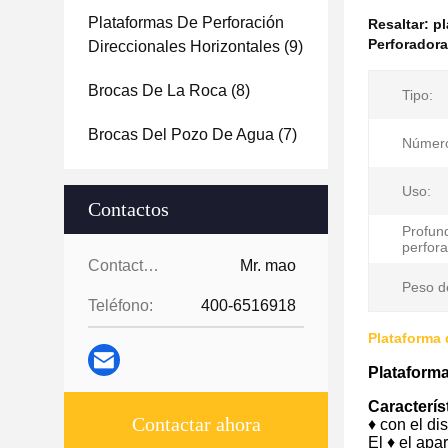
Plataformas De Perforación
Resaltar:
pl
Perforadora
Direccionales Horizontales
(9)
Brocas De La Roca
(8)
Tipo:
Brocas Del Pozo De Agua
(7)
Número
Uso:
Contactos
Profun
perfora
Contactos:
Mr. mao
Peso de
Teléfono:
400-6516918
Plataforma 
Plataforma
Caracterís
Contactar ahora
♦ con el di
El ♦ el apa