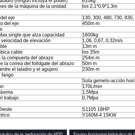
aladro (ningún incluya el poder)
610kg
es de la máquina de la unidad
los 2.1*0.9*1.3m
del eje
130, 300, 480, 730, 830,
o del eje
450m m
to
Max.single que alza capacidad
1600kg
a velocidad de elevación
1,06, 0,67, 0.32m/s
able
13m m
bica cable
los 35m
e la compuerta del abrazo
254m m
 la correa del folldgate del abrazo
50m m
entre el taladro y el agujero
230m m
 fango
Sola gemelo-acción horiz
ón
170L/min
máxima
1.5Mpa
l trabajo
0.7Mpa
Diesle
S1105 18HP
trico
Y160M-4 15KW
ráulico de la perforación de HDD
Equipo horizontal hidráulico de 