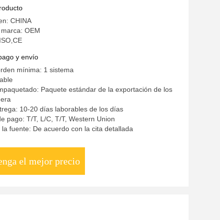
producto
gen: CHINA
a marca: OEM
: ISO,CE
pago y envío
orden mínima: 1 sistema
iable
mpaquetado: Paquete estándar de la exportación de los
era
rega: 10-20 días laborables de los días
e pago: T/T, L/C, T/T, Western Union
la fuente: De acuerdo con la cita detallada
enga el mejor precio