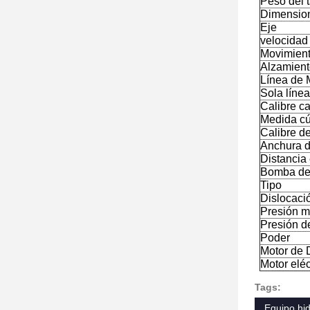
Peso del t
Dimension
Eje
velocidad 
Movimient
Alzamien
Línea de 
Sola líne
Calibre c
Medida cú
Calibre d
Anchura de
Distancia 
Bomba de
Tipo
Dislocaci
Presión 
Presión de
Poder
Motor de 
Motor eléc
Tags:
Equipo hid