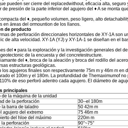
ue pueden ser cierre del replacedwithout, eficacia alta, seguro 
r de presión de la parte inferior del agujero del ♦ A se monta que
compacta del ♦, pequeño volumen, peso ligero, alto detachability
 en áreas del ormountion de los llanos.
ón de producto
rmas de perforación direccionales horizontales de XY-1A son un
ic de alta velocidad. XY-1A (YJ) y XY-1A-1 se diseñan en el ba
es del ♦ para la exploración y la investigación generales del de
geotectonic de la encuesta y del concretestructure.
iamante del ♦, broca de la aleación y broca del rodillo del acer
sas estructuras geológicas.
o los agujeros finales son respectivamente 75m m y 46m m en di
arado el 100m y el 180m. La profundidad de Themaximumof no
110% de eso perforó adentro cada agujero. El diámetro de agu
 principales
 de la máquina de la unidad
ad de la perforación
30--el 180m
 la barra de taladro
50 42m m
el agujero del extremo
75 46m m
bierto del hloe del máximo
220m m
 la perforación
90°~75°