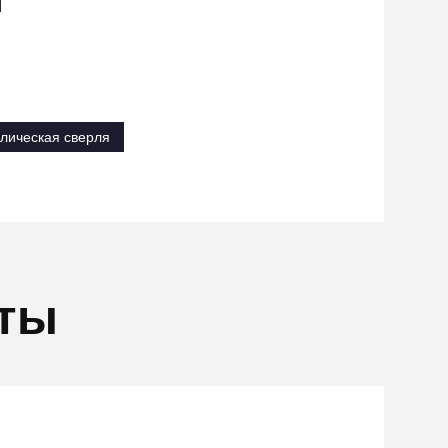
лическая сверля
кты