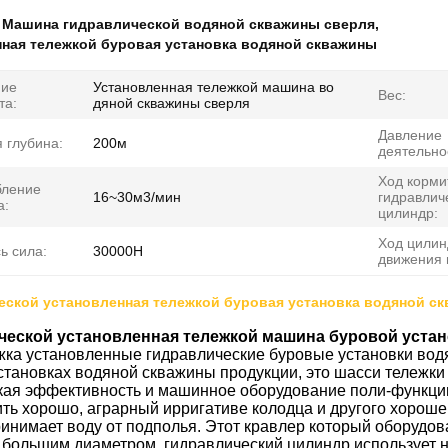
:
Машина гидравлической водяной скважины сверля
,
нная тележкой буровая установка водяной скважины
ние
Установленная тележкой машина во
Вес:
та:
дяной скважины сверля
Давление
 глубина:
200м
деятельно
Ход корми
бление
16~30м3/мин
гидравлич
а:
цилиндр:
Ход цилин
ь сила:
30000Н
движения 
еской установленная тележкой буровая установка водяной с
ческой установленная тележкой машина буровой уста
жка установленные гидравлические буровые установки вод
становках водяной скважины продукции, это шасси тележки 
окая эффективность и машинное оборудование поли-функци
ть хорошо, аграрный ирригативе колодца и другого хорошег
ринимает воду от подполья. Этот кравлер который оборуд
 большим диаметром. гидравлический цилиндр использует 