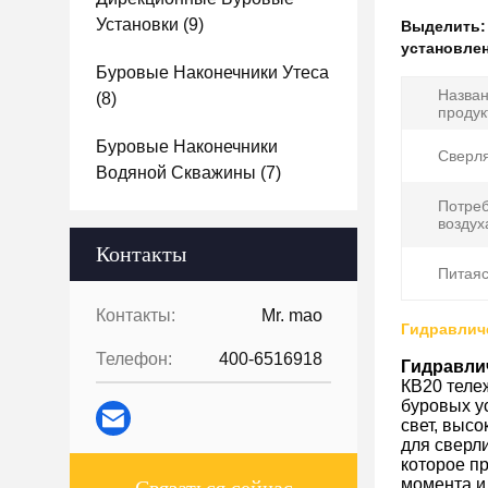
Установки
(9)
Выделить
установле
Буровые Наконечники Утеса
Назва
(8)
продук
Буровые Наконечники
Сверля
Водяной Скважины
(7)
Потре
воздух
Контакты
Питаяс
Контакты:
Mr. mao
Гидравлич
Телефон:
400-6516918
Гидравли
КВ20 теле
буровых у
свет, выс
для сверли
которое п
момента и