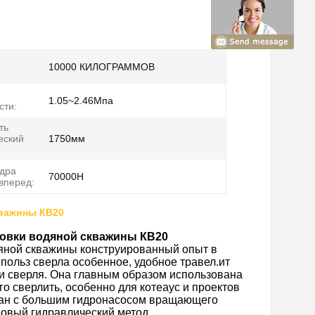
10000 КИЛОГРАММОВ
1.05~2.46Мпа
сти:
ть
еский
1750мм
дра
70000Н
вперед:
кважины КВ20
новки водяной скважины КВ20
яной скважины конструированный опыт в
польз сверла особенное, удобное травел.ит
и сверля. Она главным образом использована
о сверлить, особенно для котеаус и проектов
ован с большим гидронасосом вращающего
новый гидравлический метод.