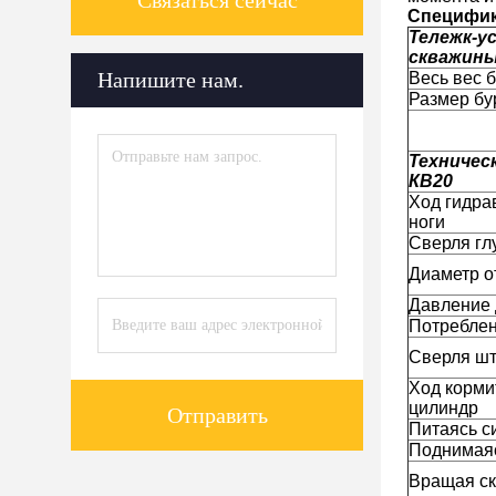
Связаться сейчас
Специфик
Тележк-у
скважин
Напишите нам.
Весь вес 
Размер бу
Техничес
КВ20
Ход гидра
ноги
Сверля гл
Диаметр о
Давление 
Потреблен
Сверля шт
Ход корми
цилиндр
Отправить
Питаясь с
Поднимая
Вращая ск