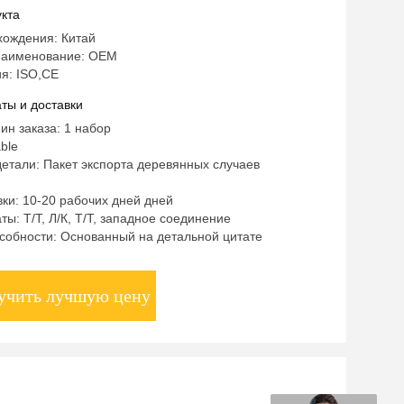
кта
хождения: Китай
наименование: OEM
я: ISO,CE
ты и доставки
ин заказа: 1 набор
ble
етали: Пакет экспорта деревянных случаев
ки: 10-20 рабочих дней дней
ты: Т/Т, Л/К, Т/Т, западное соединение
собности: Основанный на детальной цитате
учить лучшую цену