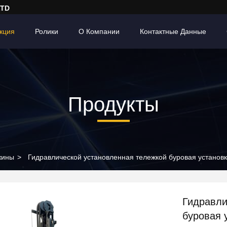
LTD
кция
Ролики
О Компании
Контактные Данные
Продукты
жины
>
Гидравлической установленная тележкой буровая установ
Гидравли
буровая 