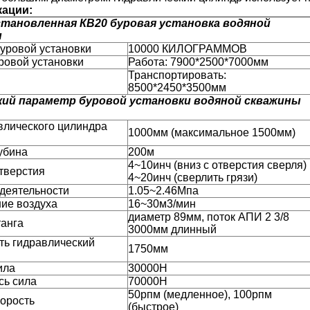
ации:
становленная КВ20 буровая установка водяной
ы
буровой установки
10000 КИЛОГРАММОВ
ровой установки
Работа: 7900*2500*7000мм
Транспортировать:
8500*2450*3500мм
кий параметр буровой установки водяной скважины
влического цилиндра
1000мм (максимальное 1500мм)
убина
200м
4~10инч (вниз с отверстия сверля)
тверстия
4~20инч (сверлить грязи)
деятельности
1.05~2.46Мпа
ие воздуха
16~30м3/мин
диаметр 89мм, поток АПИ 2 3/8
анга
3000мм длинный
ть гидравлический
1750мм
ила
30000Н
сь сила
70000Н
50рпм (медленное), 100рпм
орость
(быстрое)