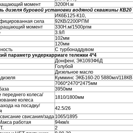
ращающий момент
3200Н.м
ь дизеля буровой установки водяной скважины КВ20
ИК6Б125-К10,
фицированная сила
92КВ/2200РПМ
вращающий момент
330Н.м/1500рпм
е
3.9Л
102мм
120мм
ность
С турбонаддувом
кий параметр ундеркарриаге тележки 4*4
Донфенг, ЭК1093Ф6Д
Голубой
Дизельное масло
 дизеля
Кумминс ЭКБ160-20 5880мл/118КВ
7060*2470*2475мм
база
3950мм
 переднего колеса/
1810/1800мм
нование колеса
захода на посадку/
42.5/26
я
свисание свисания/зада
1065/1895
Макса работая
94км/х
Т.
2