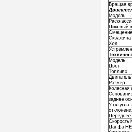
Вращая в
Двигател
Модель
Раскласси
Пиковый 
Смещени
Скважина
Ход
Устремлен
Техничес
Модель
Цвет
Топливо
Двигатель
Размер
Колесная 
Основание
заднее ос
Угол угла 
отклонени
Переднее 
Скорость 
Цапфа НЕ