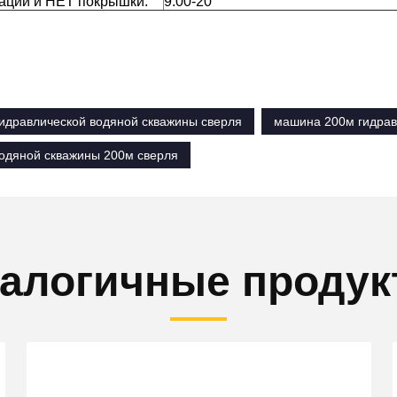
ации и НЕТ покрышки.
9.00-20
идравлической водяной скважины сверля
машина 200м гидрав
одяной скважины 200м сверля
алогичные проду