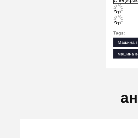
Специфик
Tags:
Машина г
машина в
ан