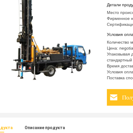
Детали проду
Место проис
Фирменное 
Сертификаци
Условия опла
Количество м
Цена: negotia
Упаковывая д
стандартный
Время достав
Условия опла
Поставка спо
Пол
одукта
Описание продукта